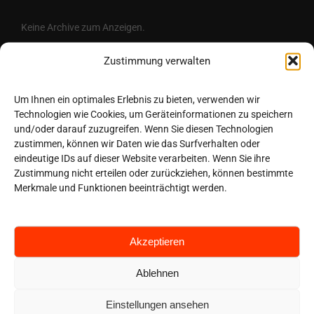
Keine Archive zum Anzeigen.
Zustimmung verwalten
Kategorien
Um Ihnen ein optimales Erlebnis zu bieten, verwenden wir
Technologien wie Cookies, um Geräteinformationen zu speichern
Keine Kategorien
und/oder darauf zuzugreifen. Wenn Sie diesen Technologien
zustimmen, können wir Daten wie das Surfverhalten oder
eindeutige IDs auf dieser Website verarbeiten. Wenn Sie ihre
NAVIGATE
Zustimmung nicht erteilen oder zurückziehen, können bestimmte
Merkmale und Funktionen beeinträchtigt werden.
Home
Pricing
Akzeptieren
App
News
Ablehnen
Book Online
Einstellungen ansehen
Contact Us