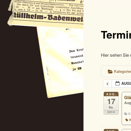
Termi
Hier sehen Sie 
Kategori
AUGU
AUG.
Glä
17
Aug
So.
2014
K
W