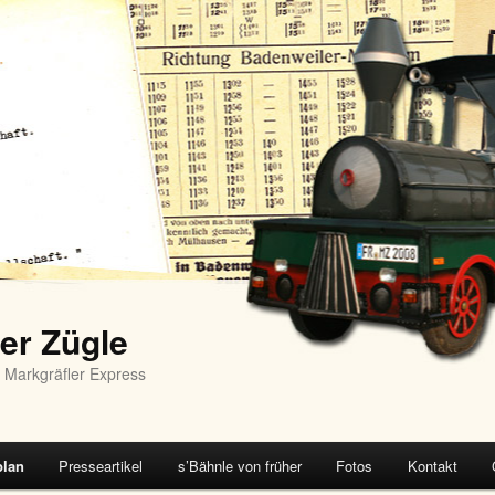
er Zügle
 Markgräfler Express
plan
Presseartikel
s’Bähnle von früher
Fotos
Kontakt