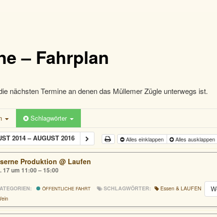
ne – Fahrplan
die nächsten Termine an denen das Müllemer Zügle unterwegs ist.
en
Schlagwörter
ST 2014 – AUGUST 2016
Alles einklappen
Alles ausklappen
serne Produktion
@ Laufen
. 17 um 11:00 – 15:00
W
ATEGORIEN:
SCHLAGWÖRTER:
Essen & LAUFEN
ÖFFENTLICHE FAHRT
ein