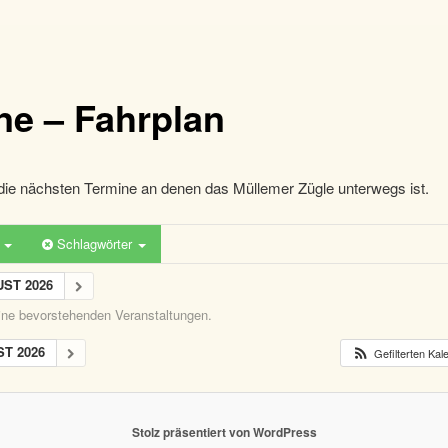
ne – Fahrplan
die nächsten Termine an denen das Müllemer Zügle unterwegs ist.
n
Schlagwörter
ST 2026
eine bevorstehenden Veranstaltungen.
T 2026
Gefilterten Ka
Stolz präsentiert von WordPress