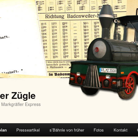
er Zügle
 Markgräfler Express
plan
Presseartikel
s’Bähnle von früher
Fotos
Kontakt