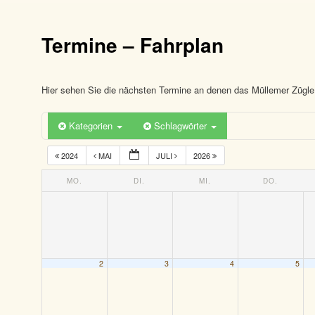
Termine – Fahrplan
Hier sehen Sie die nächsten Termine an denen das Müllemer Zügle 
Kategorien
Schlagwörter
2024
MAI
JULI
2026
MO.
DI.
MI.
DO.
2
3
4
5