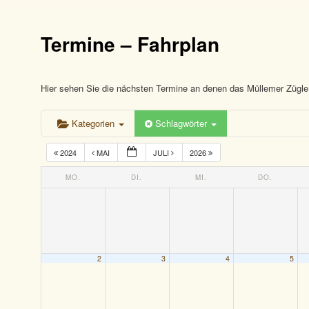
Termine – Fahrplan
Hier sehen Sie die nächsten Termine an denen das Müllemer Zügle 
Kategorien
Schlagwörter
2024
MAI
JULI
2026
MO.
DI.
MI.
DO.
2
3
4
5