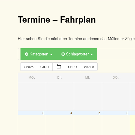
Termine – Fahrplan
Hier sehen Sie die nächsten Termine an denen das Müllemer Zügle 
Kategorien
Schlagwörter
2025
JULI
SEP.
2027
MO.
DI.
MI.
DO.
3
4
5
6