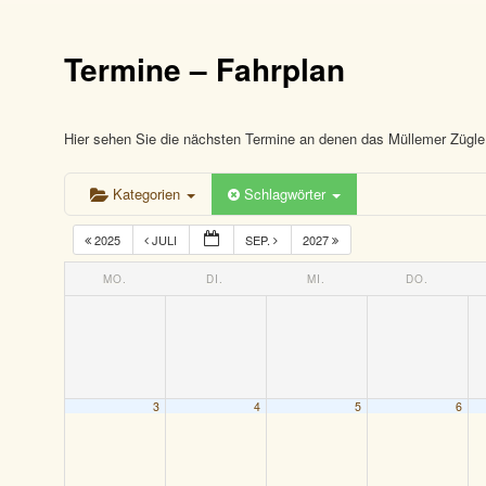
Termine – Fahrplan
Hier sehen Sie die nächsten Termine an denen das Müllemer Zügle 
Kategorien
Schlagwörter
2025
JULI
SEP.
2027
MO.
DI.
MI.
DO.
3
4
5
6