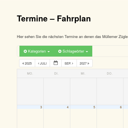
Termine – Fahrplan
Hier sehen Sie die nächsten Termine an denen das Müllemer Zügle 
Kategorien
Schlagwörter
2025
JULI
SEP.
2027
MO.
DI.
MI.
DO.
3
4
5
6