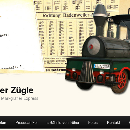
er Zügle
 Markgräfler Express
plan
Presseartikel
s’Bähnle von früher
Fotos
Kontakt