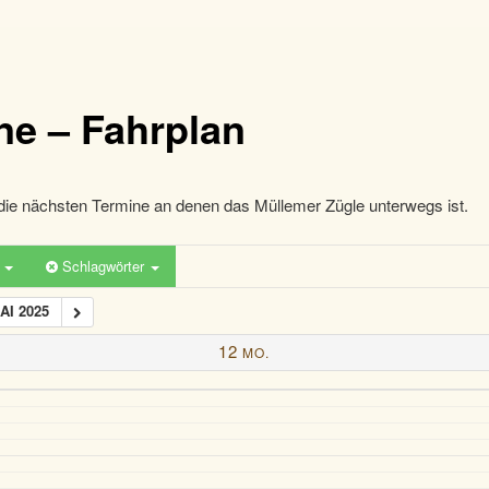
ne – Fahrplan
die nächsten Termine an denen das Müllemer Zügle unterwegs ist.
n
Schlagwörter
AI 2025
12
MO.