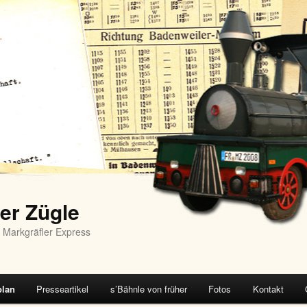
er Zügle
 Markgräfler Express
plan
Presseartikel
s’Bähnle von früher
Fotos
Kontakt