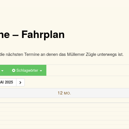
ne – Fahrplan
die nächsten Termine an denen das Müllemer Zügle unterwegs ist.
n
Schlagwörter
AI 2025
12
MO.