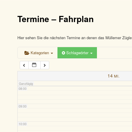
03:00
Termine – Fahrplan
04:00
05:00
Hier sehen Sie die nächsten Termine an denen das Müllemer Zügle 
Kategorien
Schlagwörter
06:00
07:00
14
MI.
Ganztägig
08:00
09:00
10:00