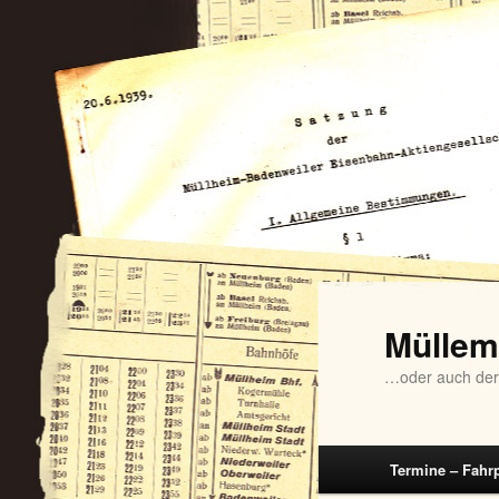
Zum
Inhalt
Müllem
wechseln
00:00
…oder auch der
01:00
Hauptmenü
Termine – Fahr