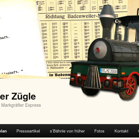
er Zügle
 Markgräfler Express
plan
Presseartikel
s’Bähnle von früher
Fotos
Kontakt