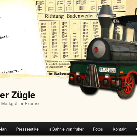
er Zügle
 Markgräfler Express
plan
Presseartikel
s’Bähnle von früher
Fotos
Kontakt