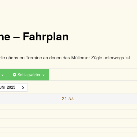
ne – Fahrplan
die nächsten Termine an denen das Müllemer Zügle unterwegs ist.
n
Schlagwörter
UNI 2025
21
SA.