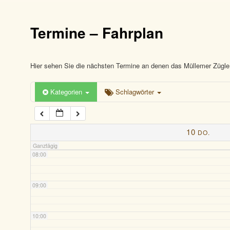
03:00
Termine – Fahrplan
04:00
05:00
Hier sehen Sie die nächsten Termine an denen das Müllemer Zügle 
Kategorien
Schlagwörter
06:00
07:00
10
DO.
Ganztägig
08:00
09:00
10:00