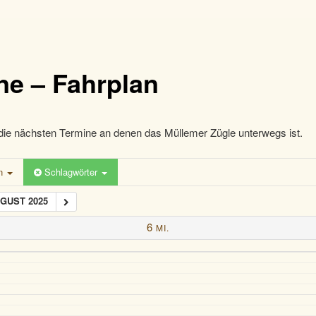
ne – Fahrplan
die nächsten Termine an denen das Müllemer Zügle unterwegs ist.
en
Schlagwörter
UGUST 2025
6
MI.