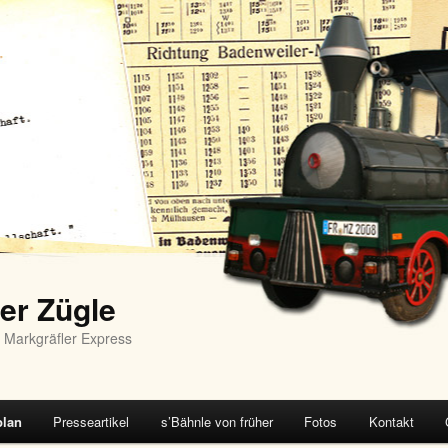
er Zügle
 Markgräfler Express
plan
Presseartikel
s’Bähnle von früher
Fotos
Kontakt