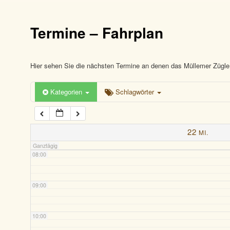
03:00
Termine – Fahrplan
04:00
05:00
Hier sehen Sie die nächsten Termine an denen das Müllemer Zügle 
Kategorien
Schlagwörter
06:00
07:00
22
MI.
Ganztägig
08:00
09:00
10:00