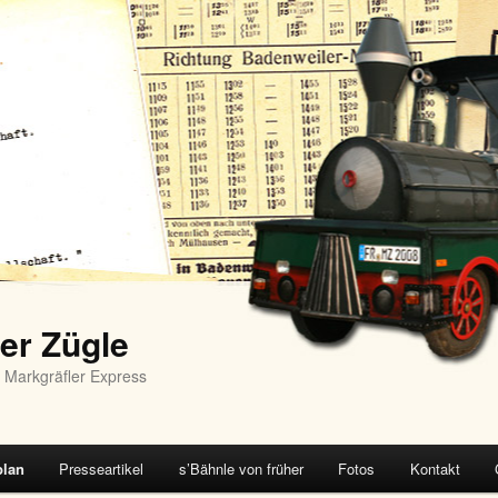
er Zügle
 Markgräfler Express
plan
Presseartikel
s’Bähnle von früher
Fotos
Kontakt