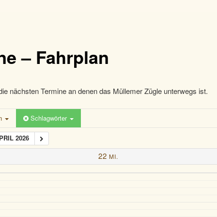
ne – Fahrplan
die nächsten Termine an denen das Müllemer Zügle unterwegs ist.
en
Schlagwörter
PRIL 2026
22
MI.