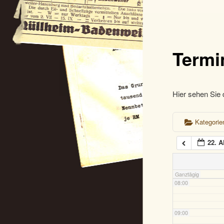
02:00
03:00
Termi
04:00
Hier sehen Sie 
05:00
Kategori
06:00
22. A
07:00
Ganztägig
08:00
09:00