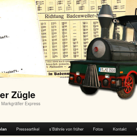
er Zügle
 Markgräfler Express
plan
Presseartikel
s’Bähnle von früher
Fotos
Kontakt