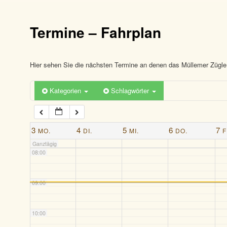
03:00
Termine – Fahrplan
04:00
05:00
Hier sehen Sie die nächsten Termine an denen das Müllemer Zügle 
Kategorien
Schlagwörter
06:00
07:00
3
4
5
6
7
MO.
DI.
MI.
DO.
F
Ganztägig
08:00
09:00
10:00