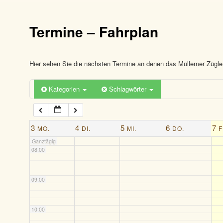
03:00
Termine – Fahrplan
04:00
05:00
Hier sehen Sie die nächsten Termine an denen das Müllemer Zügle 
Kategorien
Schlagwörter
06:00
07:00
3
4
5
6
7
MO.
DI.
MI.
DO.
F
Ganztägig
08:00
09:00
10:00