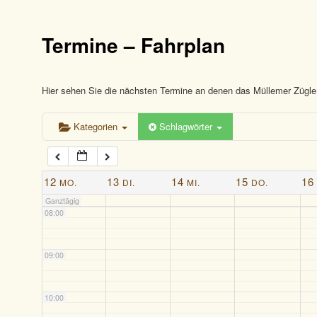
03:00
Termine – Fahrplan
04:00
05:00
Hier sehen Sie die nächsten Termine an denen das Müllemer Zügle 
Kategorien
Schlagwörter
06:00
07:00
12
13
14
15
16
MO.
DI.
MI.
DO.
Ganztägig
08:00
09:00
10:00