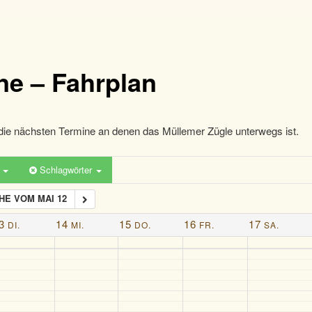
ne – Fahrplan
die nächsten Termine an denen das Müllemer Zügle unterwegs ist.
n
Schlagwörter
E VOM MAI 12
3
14
15
16
17
DI.
MI.
DO.
FR.
SA.