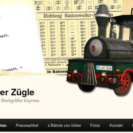
er Zügle
 Markgräfler Express
plan
Presseartikel
s’Bähnle von früher
Fotos
Kontakt