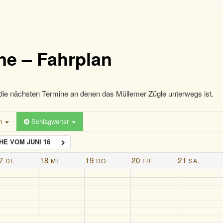
ne – Fahrplan
die nächsten Termine an denen das Müllemer Zügle unterwegs ist.
en
Schlagwörter
E VOM JUNI 16
7
18
19
20
21
DI.
MI.
DO.
FR.
SA.