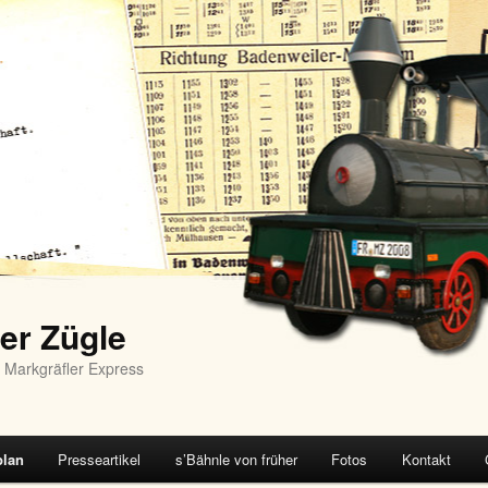
er Zügle
 Markgräfler Express
plan
Presseartikel
s’Bähnle von früher
Fotos
Kontakt