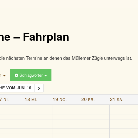
ne – Fahrplan
die nächsten Termine an denen das Müllemer Zügle unterwegs ist.
en
Schlagwörter
E VOM JUNI 16
7
18
19
20
21
DI.
MI.
DO.
FR.
SA.