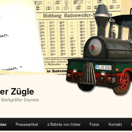
er Zügle
 Markgräfler Express
plan
Presseartikel
s’Bähnle von früher
Fotos
Kontakt