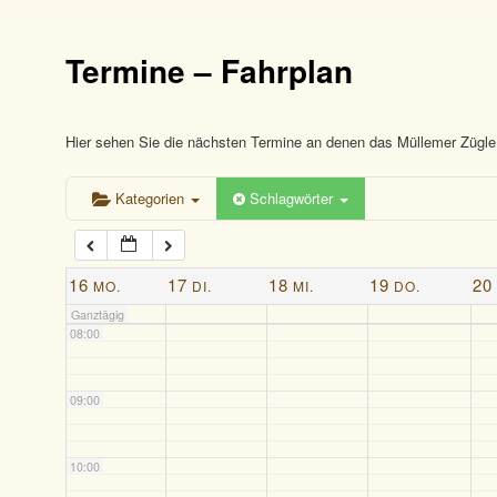
03:00
Termine – Fahrplan
04:00
05:00
Hier sehen Sie die nächsten Termine an denen das Müllemer Zügle 
Kategorien
Schlagwörter
06:00
07:00
16
17
18
19
20
MO.
DI.
MI.
DO.
Ganztägig
08:00
09:00
10:00