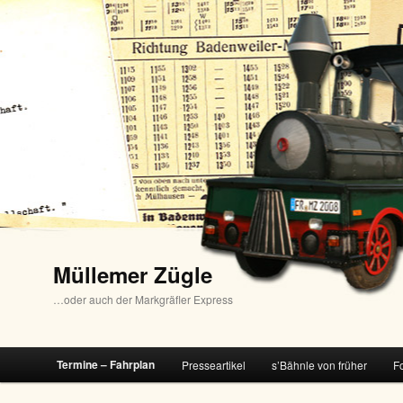
Zum
00:00
Inhalt
Müllemer Zügle
wechseln
01:00
…oder auch der Markgräfler Express
02:00
Hauptmenü
Termine – Fahrplan
Presseartikel
s’Bähnle von früher
F