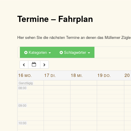
03:00
Termine – Fahrplan
04:00
05:00
Hier sehen Sie die nächsten Termine an denen das Müllemer Zügle 
Kategorien
Schlagwörter
06:00
07:00
16
17
18
19
20
MO.
DI.
MI.
DO.
Ganztägig
08:00
09:00
10:00