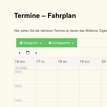
03:00
Termine – Fahrplan
04:00
05:00
Hier sehen Sie die nächsten Termine an denen das Müllemer Zügle 
Kategorien
Schlagwörter
06:00
07:00
16
17
18
19
20
MO.
DI.
MI.
DO.
Ganztägig
08:00
09:00
10:00