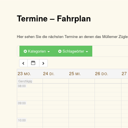
03:00
Termine – Fahrplan
04:00
05:00
Hier sehen Sie die nächsten Termine an denen das Müllemer Zügle 
Kategorien
Schlagwörter
06:00
07:00
23
24
25
26
27
MO.
DI.
MI.
DO.
Ganztägig
08:00
09:00
10:00