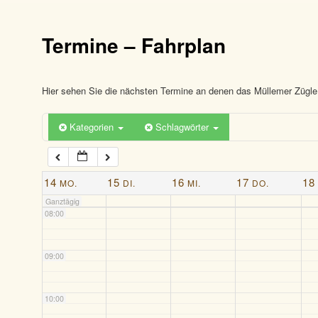
03:00
Termine – Fahrplan
04:00
05:00
Hier sehen Sie die nächsten Termine an denen das Müllemer Zügle 
Kategorien
Schlagwörter
06:00
07:00
14
15
16
17
18
MO.
DI.
MI.
DO.
Ganztägig
08:00
09:00
10:00