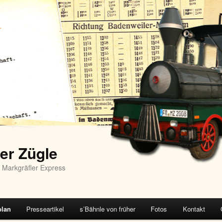
er Zügle
 Markgräfler Express
plan
Presseartikel
s’Bähnle von früher
Fotos
Kontakt