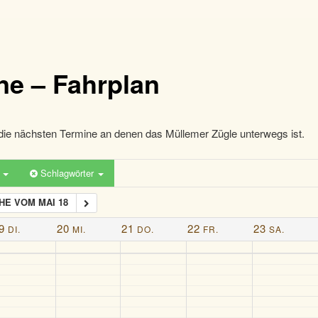
ne – Fahrplan
die nächsten Termine an denen das Müllemer Zügle unterwegs ist.
n
Schlagwörter
E VOM MAI 18
9
20
21
22
23
DI.
MI.
DO.
FR.
SA.