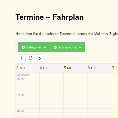
03:00
Termine – Fahrplan
04:00
05:00
Hier sehen Sie die nächsten Termine an denen das Müllemer Zügle 
Kategorien
Schlagwörter
06:00
07:00
3
4
5
6
7
MO.
DI.
MI.
DO.
F
Ganztägig
08:00
09:00
10:00