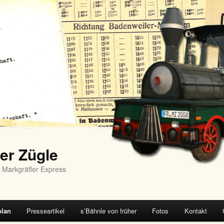
er Zügle
 Markgräfler Express
plan
Presseartikel
s’Bähnle von früher
Fotos
Kontakt