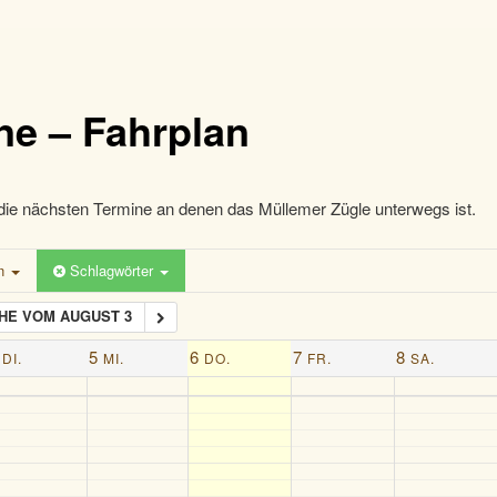
ne – Fahrplan
die nächsten Termine an denen das Müllemer Zügle unterwegs ist.
en
Schlagwörter
HE VOM AUGUST 3
5
6
7
8
DI.
MI.
DO.
FR.
SA.