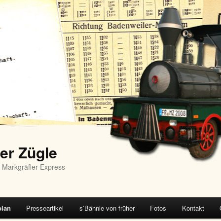
er Zügle
 Markgräfler Express
plan
Presseartikel
s’Bähnle von früher
Fotos
Kontakt