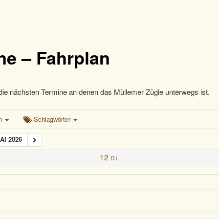
ne – Fahrplan
die nächsten Termine an denen das Müllemer Zügle unterwegs ist.
en
Schlagwörter
AI 2026
12
DI.