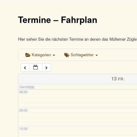
03:00
Termine – Fahrplan
04:00
05:00
Hier sehen Sie die nächsten Termine an denen das Müllemer Zügle 
Kategorien
Schlagwörter
06:00
07:00
13
FR.
Ganztägig
08:00
09:00
10:00