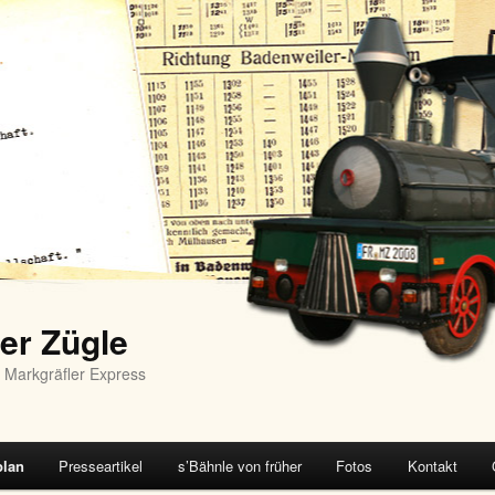
er Zügle
 Markgräfler Express
plan
Presseartikel
s’Bähnle von früher
Fotos
Kontakt