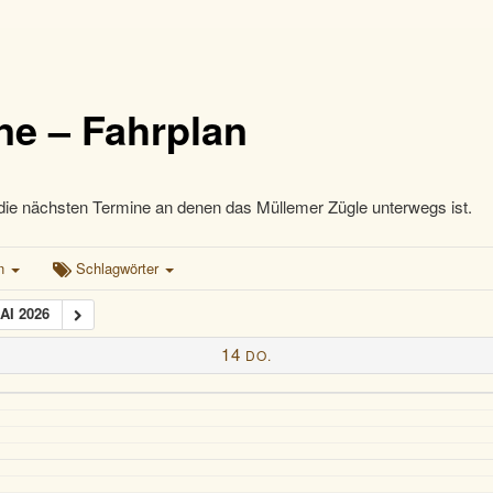
ne – Fahrplan
die nächsten Termine an denen das Müllemer Zügle unterwegs ist.
en
Schlagwörter
AI 2026
14
DO.