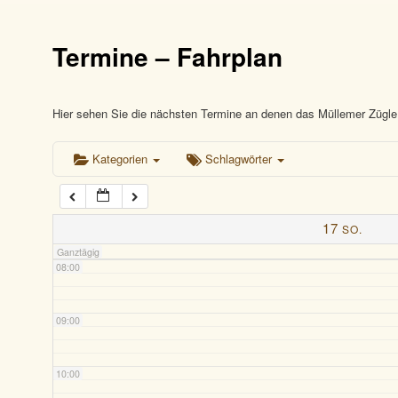
03:00
Termine – Fahrplan
04:00
05:00
Hier sehen Sie die nächsten Termine an denen das Müllemer Zügle 
Kategorien
Schlagwörter
06:00
07:00
17
SO.
Ganztägig
08:00
09:00
10:00