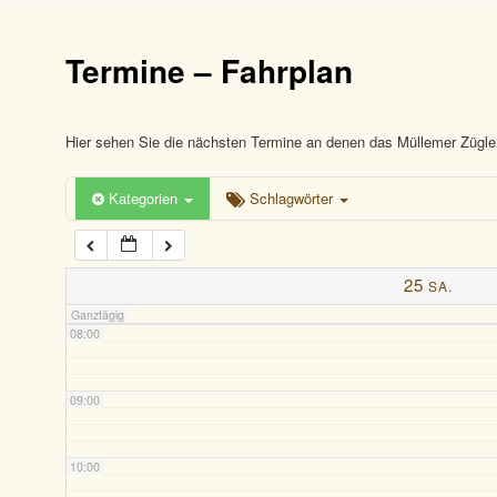
03:00
Termine – Fahrplan
04:00
05:00
Hier sehen Sie die nächsten Termine an denen das Müllemer Zügle 
Kategorien
Schlagwörter
06:00
07:00
25
SA.
Ganztägig
08:00
09:00
10:00