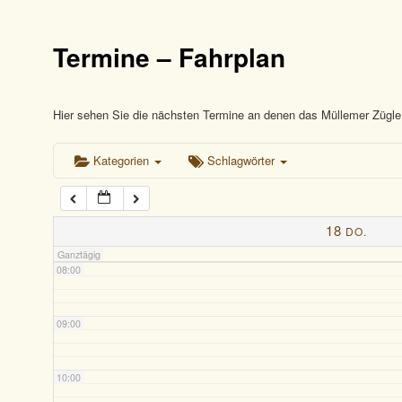
03:00
Termine – Fahrplan
04:00
05:00
Hier sehen Sie die nächsten Termine an denen das Müllemer Zügle 
Kategorien
Schlagwörter
06:00
07:00
18
DO.
Ganztägig
08:00
09:00
10:00