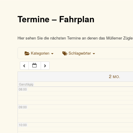
03:00
Termine – Fahrplan
04:00
05:00
Hier sehen Sie die nächsten Termine an denen das Müllemer Zügle 
Kategorien
Schlagwörter
06:00
07:00
2
MO.
Ganztägig
08:00
09:00
10:00