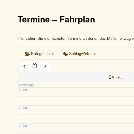
03:00
Termine – Fahrplan
04:00
05:00
Hier sehen Sie die nächsten Termine an denen das Müllemer Zügle 
Kategorien
Schlagwörter
06:00
07:00
24
FR.
Ganztägig
08:00
09:00
10:00