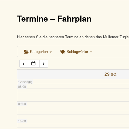
03:00
Termine – Fahrplan
04:00
05:00
Hier sehen Sie die nächsten Termine an denen das Müllemer Zügle 
Kategorien
Schlagwörter
06:00
07:00
29
SO.
Ganztägig
08:00
09:00
10:00