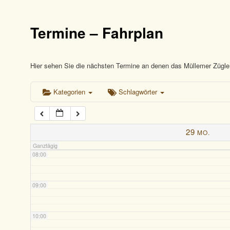
03:00
Termine – Fahrplan
04:00
05:00
Hier sehen Sie die nächsten Termine an denen das Müllemer Zügle 
Kategorien
Schlagwörter
06:00
07:00
29
MO.
Ganztägig
08:00
09:00
10:00