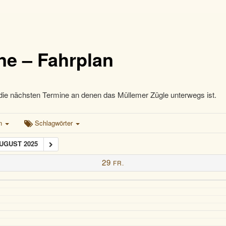
ne – Fahrplan
die nächsten Termine an denen das Müllemer Zügle unterwegs ist.
en
Schlagwörter
AUGUST 2025
29
FR.