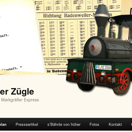
er Zügle
 Markgräfler Express
plan
Presseartikel
s’Bähnle von früher
Fotos
Kontakt