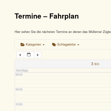
03:00
Termine – Fahrplan
04:00
05:00
Hier sehen Sie die nächsten Termine an denen das Müllemer Zügle 
Kategorien
Schlagwörter
06:00
07:00
3
SO.
Ganztägig
08:00
09:00
10:00