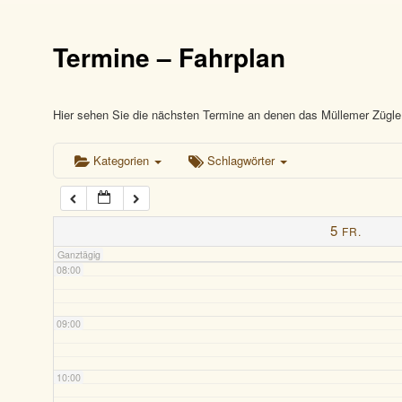
03:00
Termine – Fahrplan
04:00
05:00
Hier sehen Sie die nächsten Termine an denen das Müllemer Zügle 
Kategorien
Schlagwörter
06:00
07:00
5
FR.
Ganztägig
08:00
09:00
10:00