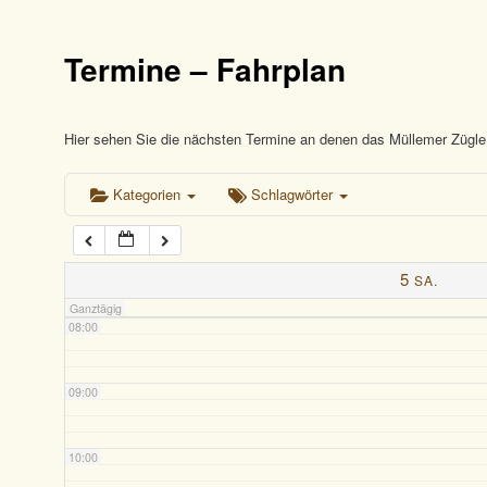
03:00
Termine – Fahrplan
04:00
05:00
Hier sehen Sie die nächsten Termine an denen das Müllemer Zügle 
Kategorien
Schlagwörter
06:00
07:00
5
SA.
Ganztägig
08:00
09:00
10:00