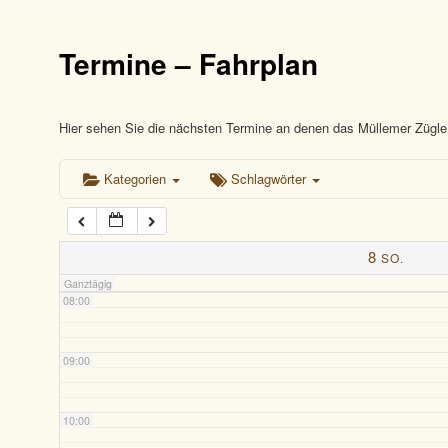
03:00
Termine – Fahrplan
04:00
05:00
Hier sehen Sie die nächsten Termine an denen das Müllemer Zügle 
Kategorien
Schlagwörter
06:00
07:00
8
SO.
Ganztägig
08:00
09:00
10:00