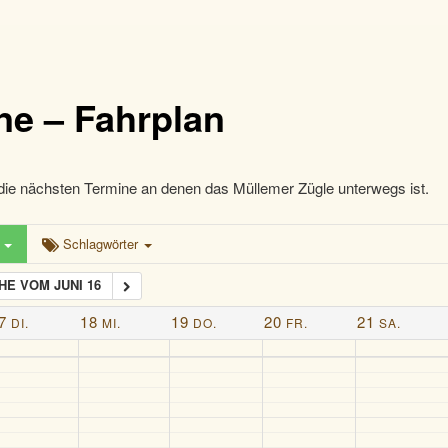
ne – Fahrplan
die nächsten Termine an denen das Müllemer Zügle unterwegs ist.
n
Schlagwörter
E VOM JUNI 16
7
18
19
20
21
DI.
MI.
DO.
FR.
SA.