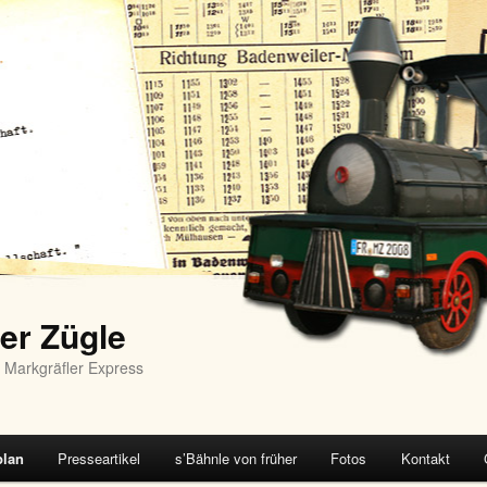
er Zügle
 Markgräfler Express
plan
Presseartikel
s’Bähnle von früher
Fotos
Kontakt