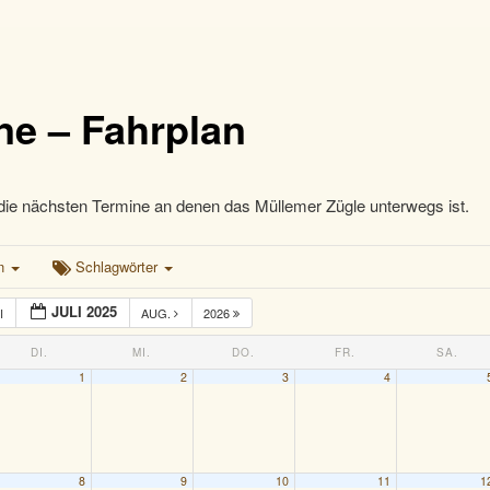
ne – Fahrplan
die nächsten Termine an denen das Müllemer Zügle unterwegs ist.
en
Schlagwörter
JULI 2025
I
AUG.
2026
DI.
MI.
DO.
FR.
SA.
1
2
3
4
8
9
10
11
1