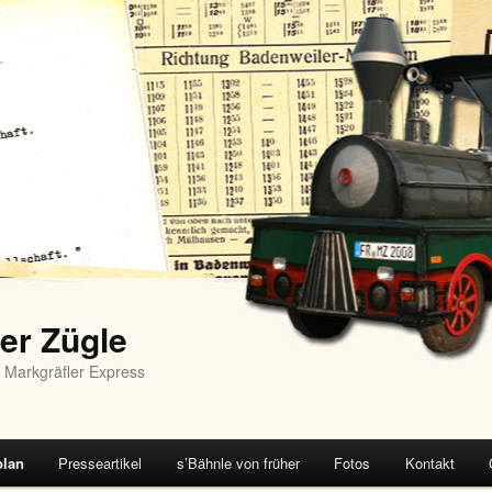
er Zügle
 Markgräfler Express
plan
Presseartikel
s’Bähnle von früher
Fotos
Kontakt