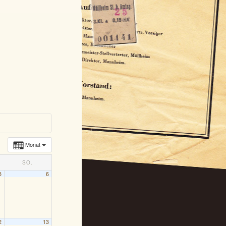
Monat
SO.
5
6
2
13